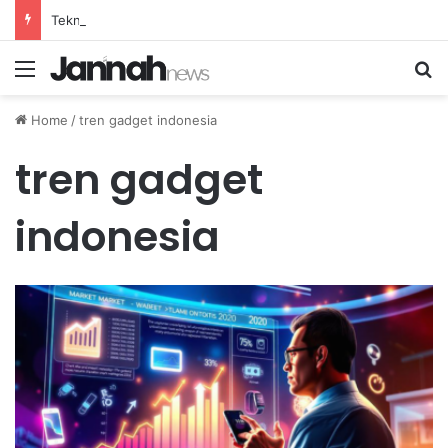
Teknik Pernapasan Efektif untuk Mengatasi Stres Akibat Tekanan Pekerjaan yang Tinggi
Menu
Se
Home
/
tren gadget indonesia
tren gadget
indonesia