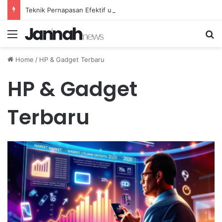
Teknik Pernapasan Efektif untuk Mengatasi Stres Akibat Tekanan Pekerjaan yang Tinggi
Menu
Se
Home
/
HP & Gadget Terbaru
HP & Gadget
Terbaru