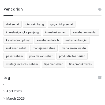
Pencarian
diet sehat
diet seimbang
gaya hidup sehat
investasi jangka panjang
investasi saham
kesehatan mental
kesehatan optimal
kesehatan tubuh
makanan bergizi
makanan sehat
manajemen stres
manajemen waktu
pasar saham
pola makan sehat
produktivitas harian
strategi investasi saham
tips diet sehat
tips produktivitas
Log
April 2026
March 2026