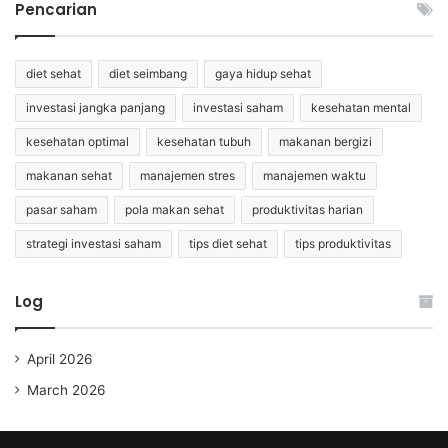
Pencarian
diet sehat
diet seimbang
gaya hidup sehat
investasi jangka panjang
investasi saham
kesehatan mental
kesehatan optimal
kesehatan tubuh
makanan bergizi
makanan sehat
manajemen stres
manajemen waktu
pasar saham
pola makan sehat
produktivitas harian
strategi investasi saham
tips diet sehat
tips produktivitas
Log
April 2026
March 2026