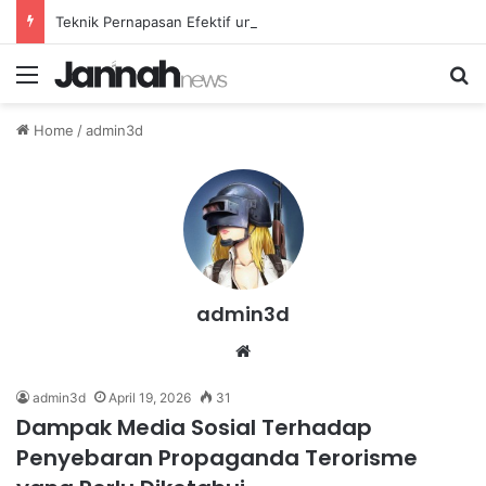
Teknik Pernapasan Efektif untuk Mengatasi Stres Akibat Tekanan Pekerjaan yang Tinggi
Menu
Se
Home
/
admin3d
admin3d
Website
admin3d
April 19, 2026
31
Dampak Media Sosial Terhadap
Penyebaran Propaganda Terorisme