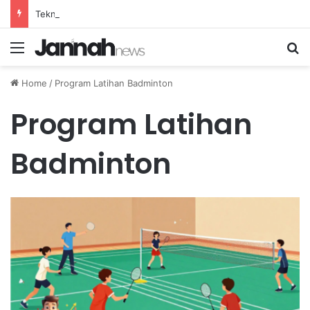
Teknik Pernapasan Efektif untuk Mengatasi Stres Akibat Tekanan Pekerjaan yang Tinggi
Menu
Se
Home
/
Program Latihan Badminton
Program Latihan
Badminton