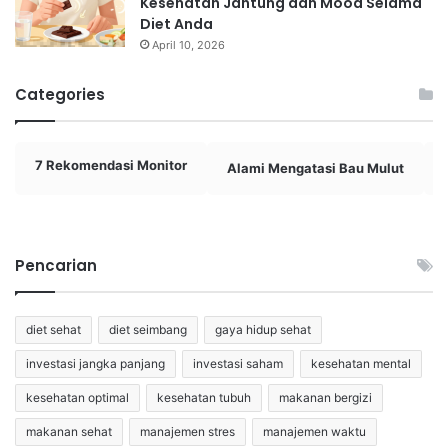
Kesehatan Jantung dan Mood Selama
Diet Anda
April 10, 2026
Categories
7 Rekomendasi Monitor
Alami Mengatasi Bau Mulut
Pencarian
diet sehat
diet seimbang
gaya hidup sehat
investasi jangka panjang
investasi saham
kesehatan mental
kesehatan optimal
kesehatan tubuh
makanan bergizi
makanan sehat
manajemen stres
manajemen waktu