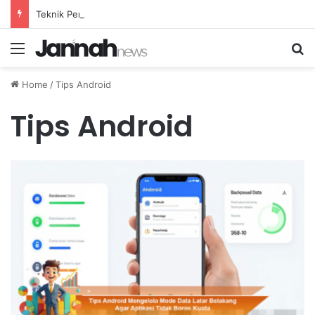
Teknik Pernapasan Efektif untuk Mengatasi Stres Akibat Tekanan Pekerjaan yang Tinggi
Menu
Se
Home
/
Tips Android
Tips Android