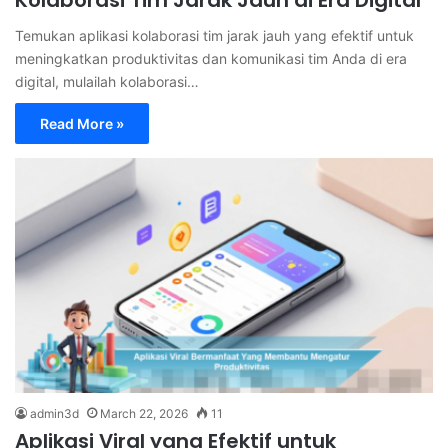
Temukan aplikasi kolaborasi tim jarak jauh yang efektif untuk
meningkatkan produktivitas dan komunikasi tim Anda di era
digital, mulailah kolaborasi…
Read More »
admin3d
March 22, 2026
11
Aplikasi Viral yang Efektif untuk