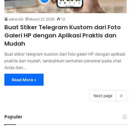
admin3d
March 21, 2026
12
Buat Stiker Telegram Kustom dari Foto
Galeri HP dengan Aplikasi Praktis dan
Mudah
Buat stiker telegram kustom dari foto galeri HP dengan aplikasi
praktis dan mudah, tambahkan sentuhan personal pada chat
Anda dan…
Read More »
Next page
Populer