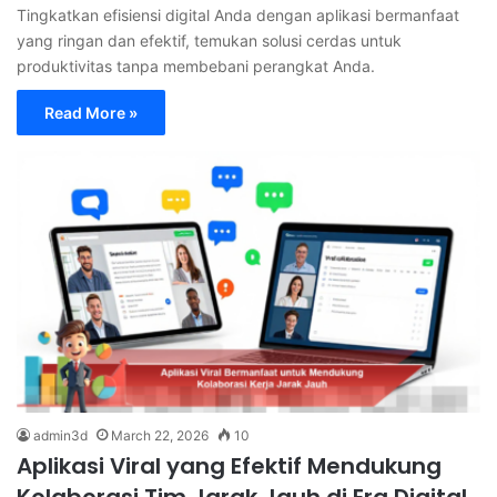
Tingkatkan efisiensi digital Anda dengan aplikasi bermanfaat
yang ringan dan efektif, temukan solusi cerdas untuk
produktivitas tanpa membebani perangkat Anda.
Read More »
admin3d
March 22, 2026
10
Aplikasi Viral yang Efektif Mendukung
Kolaborasi Tim Jarak Jauh di Era Digital