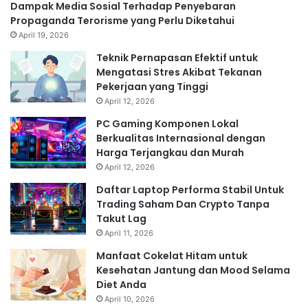
Dampak Media Sosial Terhadap Penyebaran
Propaganda Terorisme yang Perlu Diketahui
April 19, 2026
Teknik Pernapasan Efektif untuk
Mengatasi Stres Akibat Tekanan
Pekerjaan yang Tinggi
April 12, 2026
PC Gaming Komponen Lokal
Berkualitas Internasional dengan
Harga Terjangkau dan Murah
April 12, 2026
Daftar Laptop Performa Stabil Untuk
Trading Saham Dan Crypto Tanpa
Takut Lag
April 11, 2026
Manfaat Cokelat Hitam untuk
Kesehatan Jantung dan Mood Selama
Diet Anda
April 10, 2026