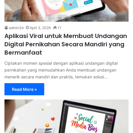
admin3d
April 3, 2026
11
Aplikasi Viral untuk Membuat Undangan
Digital Pernikahan Secara Mandiri yang
Bermanfaat
Ciptakan momen spesial dengan aplikasi undangan digital
pernikahan yang memudahkan Anda membuat undangan
menarik secara mandiri dan praktis, temukan solusi…
Read More »