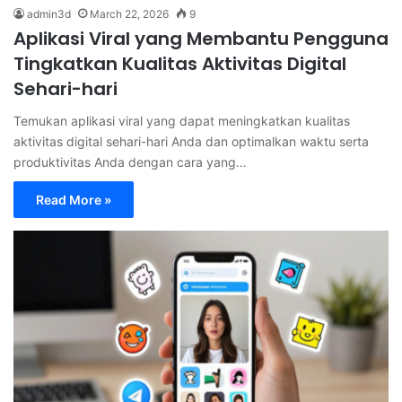
admin3d
March 22, 2026
9
Aplikasi Viral yang Membantu Pengguna
Tingkatkan Kualitas Aktivitas Digital
Sehari-hari
Temukan aplikasi viral yang dapat meningkatkan kualitas
aktivitas digital sehari-hari Anda dan optimalkan waktu serta
produktivitas Anda dengan cara yang…
Read More »