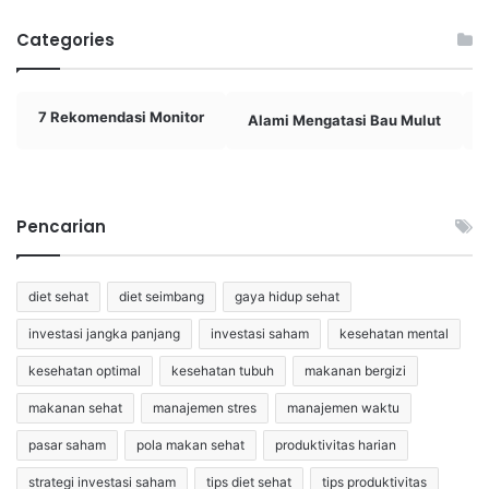
Categories
7 Rekomendasi Monitor
Alami Mengatasi Bau Mulut
Pencarian
diet sehat
diet seimbang
gaya hidup sehat
investasi jangka panjang
investasi saham
kesehatan mental
kesehatan optimal
kesehatan tubuh
makanan bergizi
makanan sehat
manajemen stres
manajemen waktu
pasar saham
pola makan sehat
produktivitas harian
strategi investasi saham
tips diet sehat
tips produktivitas