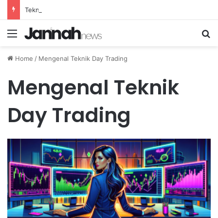
Teknik Pernapasan Efektif untuk Mengatasi Stres Akibat Tekanan Pekerjaan yang Tinggi
Menu
Se
Home
/
Mengenal Teknik Day Trading
Mengenal Teknik
Day Trading