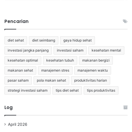
Pencarian
diet sehat
diet seimbang
gaya hidup sehat
investasi jangka panjang
investasi saham
kesehatan mental
kesehatan optimal
kesehatan tubuh
makanan bergizi
makanan sehat
manajemen stres
manajemen waktu
pasar saham
pola makan sehat
produktivitas harian
strategi investasi saham
tips diet sehat
tips produktivitas
Log
April 2026