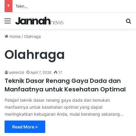
Teknik Pernapasan Efektif untuk Mengatasi Stres Akibat Tekanan Pekerjaan yang Tinggi
Menu
Se
Home
/
Olahraga
Olahraga
admin3d
April 7, 2026
17
Teknik Dasar Renang Gaya Dada dan
Manfaatnya untuk Kesehatan Optimal
Pelajari teknik dasar renang gaya dada dan temukan
manfaatnya untuk kesehatan optimal yang dapat
meningkatkan kebugaran Anda, mulai berenang sekarang…
Read More »