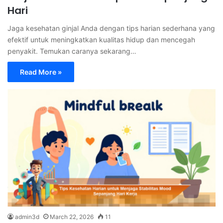
Hari
Jaga kesehatan ginjal Anda dengan tips harian sederhana yang
efektif untuk meningkatkan kualitas hidup dan mencegah
penyakit. Temukan caranya sekarang…
Read More »
admin3d
March 22, 2026
11