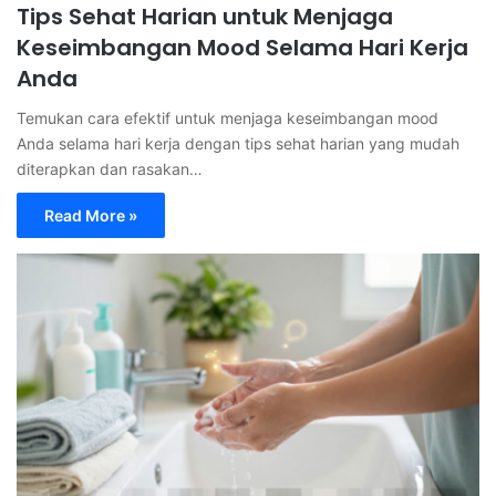
Tips Sehat Harian untuk Menjaga
Keseimbangan Mood Selama Hari Kerja
Anda
Temukan cara efektif untuk menjaga keseimbangan mood
Anda selama hari kerja dengan tips sehat harian yang mudah
diterapkan dan rasakan…
Read More »