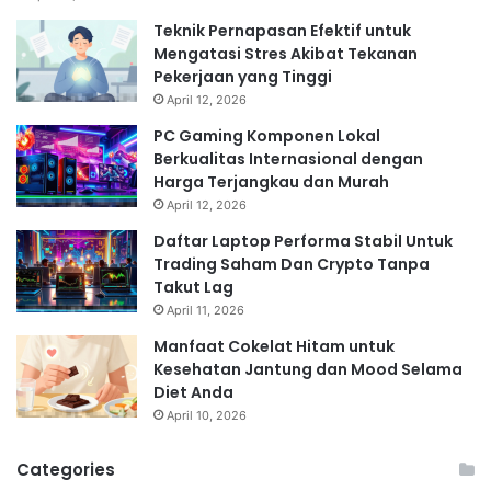
Teknik Pernapasan Efektif untuk
Mengatasi Stres Akibat Tekanan
Pekerjaan yang Tinggi
April 12, 2026
PC Gaming Komponen Lokal
Berkualitas Internasional dengan
Harga Terjangkau dan Murah
April 12, 2026
Daftar Laptop Performa Stabil Untuk
Trading Saham Dan Crypto Tanpa
Takut Lag
April 11, 2026
Manfaat Cokelat Hitam untuk
Kesehatan Jantung dan Mood Selama
Diet Anda
April 10, 2026
Categories