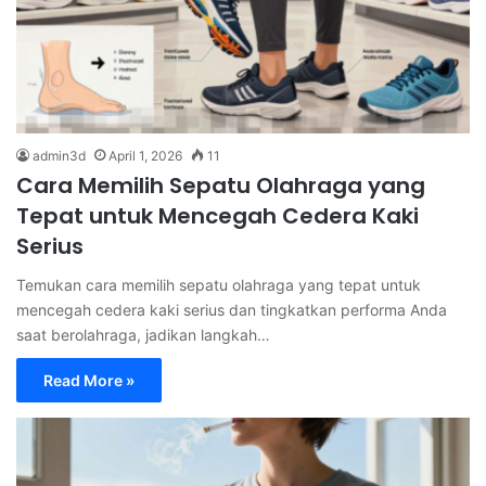
admin3d
April 1, 2026
11
Cara Memilih Sepatu Olahraga yang
Tepat untuk Mencegah Cedera Kaki
Serius
Temukan cara memilih sepatu olahraga yang tepat untuk
mencegah cedera kaki serius dan tingkatkan performa Anda
saat berolahraga, jadikan langkah…
Read More »