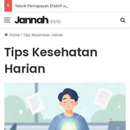
Teknik Pernapasan Efektif untuk Mengatasi Stres Akibat Tekanan Pekerjaan yang Tinggi
Menu
Se
Home
/
Tips Kesehatan Harian
Tips Kesehatan
Harian