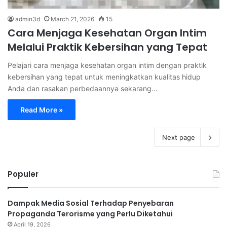
admin3d
March 21, 2026
15
Cara Menjaga Kesehatan Organ Intim
Melalui Praktik Kebersihan yang Tepat
Pelajari cara menjaga kesehatan organ intim dengan praktik
kebersihan yang tepat untuk meningkatkan kualitas hidup
Anda dan rasakan perbedaannya sekarang…
Read More »
Next page
Populer
Dampak Media Sosial Terhadap Penyebaran
Propaganda Terorisme yang Perlu Diketahui
April 19, 2026