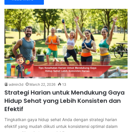
admin3d
March 22, 2026
13
Strategi Harian untuk Mendukung Gaya
Hidup Sehat yang Lebih Konsisten dan
Efektif
Tingkatkan gaya hidup sehat Anda dengan strategi harian
efektif yang mudah diikuti untuk konsistensi optimal dalam