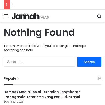
Teknik Pernapasan Efektif untuk Mengatasi Stres Akibat Tekanan Pekerjaan yang Tinggi
Menu
Se
Nothing Found
It seems we can’t find what you’re looking for. Perhaps
searching can help.
Search
for:
Populer
Dampak Media Sosial Terhadap Penyebaran
Propaganda Terorisme yang Perlu Diketahui
April 19, 2026