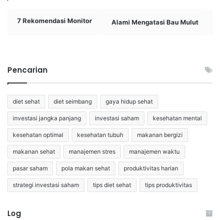
7 Rekomendasi Monitor
Alami Mengatasi Bau Mulut
Pencarian
diet sehat
diet seimbang
gaya hidup sehat
investasi jangka panjang
investasi saham
kesehatan mental
kesehatan optimal
kesehatan tubuh
makanan bergizi
makanan sehat
manajemen stres
manajemen waktu
pasar saham
pola makan sehat
produktivitas harian
strategi investasi saham
tips diet sehat
tips produktivitas
Log