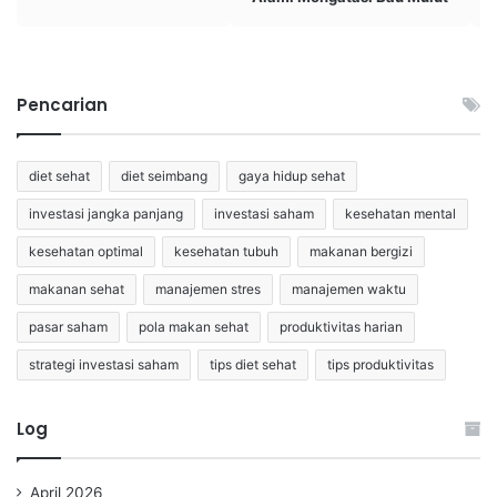
Pencarian
diet sehat
diet seimbang
gaya hidup sehat
investasi jangka panjang
investasi saham
kesehatan mental
kesehatan optimal
kesehatan tubuh
makanan bergizi
makanan sehat
manajemen stres
manajemen waktu
pasar saham
pola makan sehat
produktivitas harian
strategi investasi saham
tips diet sehat
tips produktivitas
Log
April 2026