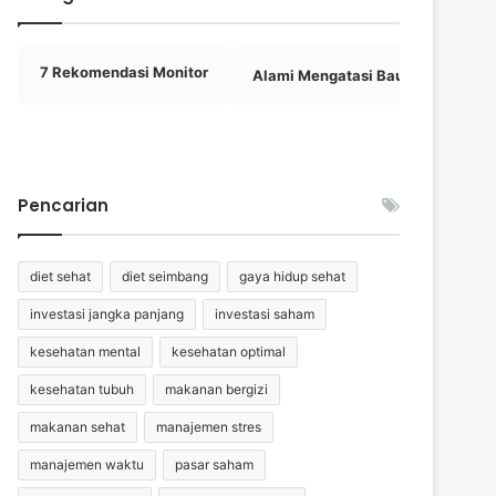
7 Rekomendasi Monitor
Alami Mengatasi Bau Mulut
Pencarian
diet sehat
diet seimbang
gaya hidup sehat
investasi jangka panjang
investasi saham
kesehatan mental
kesehatan optimal
kesehatan tubuh
makanan bergizi
makanan sehat
manajemen stres
manajemen waktu
pasar saham