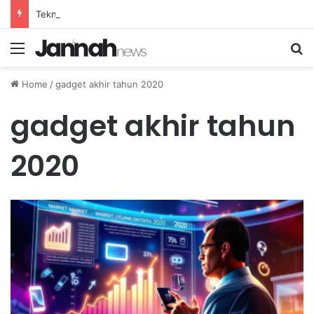
Teknik Pernapasan Efektif untuk Mengatasi Stres Akibat Tekanan Pekerjaan yang Tinggi
Menu
Se
Home
/
gadget akhir tahun 2020
gadget akhir tahun
2020