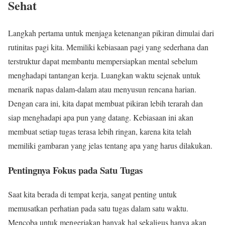
Sehat
Langkah pertama untuk menjaga ketenangan pikiran dimulai dari
rutinitas pagi kita. Memiliki kebiasaan pagi yang sederhana dan
terstruktur dapat membantu mempersiapkan mental sebelum
menghadapi tantangan kerja. Luangkan waktu sejenak untuk
menarik napas dalam-dalam atau menyusun rencana harian.
Dengan cara ini, kita dapat membuat pikiran lebih terarah dan
siap menghadapi apa pun yang datang. Kebiasaan ini akan
membuat setiap tugas terasa lebih ringan, karena kita telah
memiliki gambaran yang jelas tentang apa yang harus dilakukan.
Pentingnya Fokus pada Satu Tugas
Saat kita berada di tempat kerja, sangat penting untuk
memusatkan perhatian pada satu tugas dalam satu waktu.
Mencoba untuk mengerjakan banyak hal sekaligus hanya akan