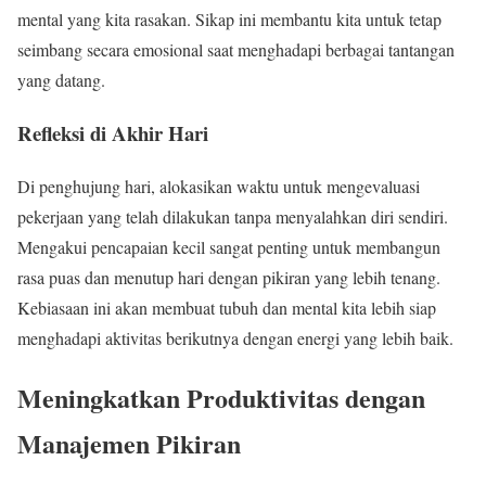
mental yang kita rasakan. Sikap ini membantu kita untuk tetap
seimbang secara emosional saat menghadapi berbagai tantangan
yang datang.
Refleksi di Akhir Hari
Di penghujung hari, alokasikan waktu untuk mengevaluasi
pekerjaan yang telah dilakukan tanpa menyalahkan diri sendiri.
Mengakui pencapaian kecil sangat penting untuk membangun
rasa puas dan menutup hari dengan pikiran yang lebih tenang.
Kebiasaan ini akan membuat tubuh dan mental kita lebih siap
menghadapi aktivitas berikutnya dengan energi yang lebih baik.
Meningkatkan Produktivitas dengan
Manajemen Pikiran