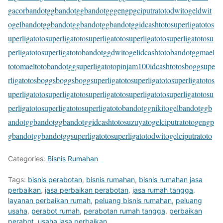
gacor
bandotgg
bandotgg
bandotgg
gengpg
ciputratoto
dwitogel
dwit
ogel
bandotgg
bandotgg
bandotgg
bandotgg
idcashtoto
superligatoto
s
uperligatoto
superligatoto
superligatoto
superligatoto
superligatoto
su
perligatoto
superligatoto
bandotgg
dwitogel
idcashtoto
bandotgg
mael
toto
maeltoto
bandotgg
superligatoto
pinjam100
idcashtoto
sbogg
supe
rligatoto
sbogg
sbogg
sbogg
superligatoto
superligatoto
superligatoto
s
uperligatoto
superligatoto
superligatoto
superligatoto
superligatoto
su
perligatoto
superligatoto
superligatoto
bandotgg
nikitogel
bandotgg
b
andotgg
bandotgg
bandotgg
idcashtoto
suzuyatogel
ciputratoto
gengp
g
bandotgg
bandotgg
superligatoto
superligatoto
dwitogel
ciputratoto
Categories:
Bisnis Rumahan
Tags:
bisnis perabotan
,
bisnis rumahan
,
bisnis rumahan jasa
perbaikan
,
jasa perbaikan perabotan
,
jasa rumah tangga
,
layanan perbaikan rumah
,
peluang bisnis rumahan
,
peluang
usaha
,
perabot rumah
,
perabotan rumah tangga
,
perbaikan
perabot
,
usaha jasa perbaikan