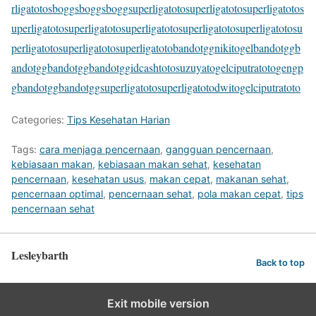
rligatoto
sbogg
sbogg
sbogg
superligatoto
superligatoto
superligatoto
s
uperligatoto
superligatoto
superligatoto
superligatoto
superligatoto
su
perligatoto
superligatoto
superligatoto
bandotgg
nikitogel
bandotgg
b
andotgg
bandotgg
bandotgg
idcashtoto
suzuyatogel
ciputratoto
gengp
g
bandotgg
bandotgg
superligatoto
superligatoto
dwitogel
ciputratoto
Categories:
Tips Kesehatan Harian
Tags:
cara menjaga pencernaan
,
gangguan pencernaan
,
kebiasaan makan
,
kebiasaan makan sehat
,
kesehatan
pencernaan
,
kesehatan usus
,
makan cepat
,
makanan sehat
,
pencernaan optimal
,
pencernaan sehat
,
pola makan cepat
,
tips
pencernaan sehat
Lesleybarth
Back to top
Exit mobile version